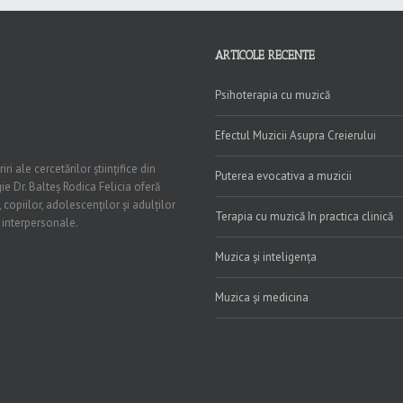
ARTICOLE RECENTE
Psihoterapia cu muzică
Efectul Muzicii Asupra Creierului
 ale cercetărilor științifice din
Puterea evocativa a muzicii
ie Dr. Balteș Rodica Felicia oferă
 copiilor, adolescenților și adulților
Terapia cu muzică în practica clinică
 interpersonale.
Muzica și inteligența
Muzica și medicina