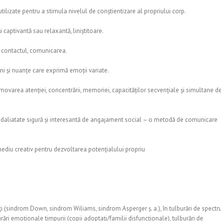
utilizate pentru a stimula nivelul de conștientizare al propriului corp.
 captivantă sau relaxantă, liniștitoare.
 contactul, comunicarea.
ni și nuanțe care exprimă emoții variate.
movarea atenției, concentrării, memoriei, capacităților secvențiale și simultane d
odaliatate sigură și interesantă de angajament social – o metodă de comunicare
ediu creativ pentru dezvoltarea potențialului propriu
ități (sindrom Down, sindrom Wiliams, sindrom Asperger ș. a.), în tulburări de spectr
urări emoționale timpurii (copii adoptați/familii disfuncționale), tulburări de