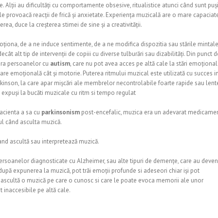
e. Alții au dificultăți cu comportamente obsesive, ritualistice atunci când sunt puși
le provoacă reacții de frică și anxietate. Experiența muzicală are o mare capaciat
rea, duce la creșterea stimei de sine și a creativității.
ționa, de a ne induce sentimente, de a ne modifica dispozitia sau stările mintale
ât alt tip de intervenții de copiii cu diverse tulburări sau dizabilități. Din punct d
upra persoanelor cu
autism
, care nu pot avea acces pe altă cale la stări emoționa
vare emoțională cât și motorie. Puterea ritmului muzical este utilizată cu succes i
Parkinson, la care apar mișcări ale membrelor necontrolabile foarte rapide sau lent
 expuși la bucăti muzicale cu ritm si tempo regulat
pacienta a sa cu
parkinsonism
post-encefalic, muzica era un adevarat medicamen
l când asculta muzică.
and ascultă sau interpretează muzică.
ersoanelor diagnosticate cu Alzheimer, sau alte tipuri de demențe, care au deven
după expunerea la muzică, pot trăi emoții profunde si adeseori chiar iși pot
d ascultă o muzică pe care o cunosc si care le poate evoca memorii ale unor
 inaccesibile pe altă cale.