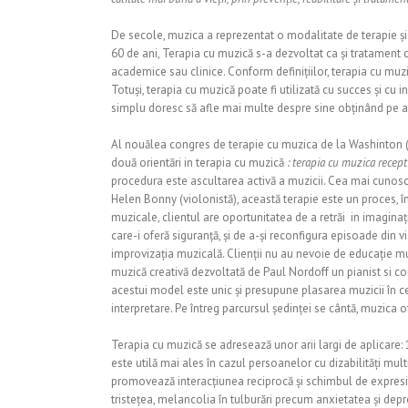
De secole, muzica a reprezentat o modalitate de terapie și s
60 de ani, Terapia cu muzică s-a dezvoltat ca și tratament clin
academice sau clinice. Conform definițiilor, terapia cu muz
Totuși, terapia cu muzică poate fi utilizată cu succes și cu i
simplu doresc să afle mai multe despre sine obținând pe ace
Al nouălea congres de terapie cu muzica de la Washinton (
două orientări in terapia cu muzică
: terapia cu muzica recep
procedura este ascultarea activă a muzicii. Cea mai cuno
Helen Bonny (violonistă), această terapie este un proces, în
muzicale, clientul are oportunitatea de a retrăi in imaginaț
care-i oferă siguranță, și de a-și reconfigura episoade din v
improvizația muzicală. Clienții nu au nevoie de educație m
muzică creativă dezvoltată de Paul Nordoff un pianist si co
acestui model este unic și presupune plasarea muzicii în ce
interpretare. Pe întreg parcursul ședinței se cântă, muzica 
Terapia cu muzică se adresează unor arii largi de aplicare:
este utilă mai ales în cazul persoanelor cu dizabilități m
promovează interacțiunea reciprocă și schimbul de expresii
tristețea, melancolia în tulburări precum anxietatea și dep