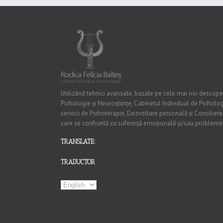
Utilizând tehnici avansate, bazate pe cele mai noi descoperiri
Psihologie și Neuroștiințe, Cabinetul Individual de Psiholog
servicii de Psihoterapie, Dezvoltare personală și Consiliere,
care se confruntă cu suferință emoțională și/sau probleme
TRANSLATE:
TRADUCTOR