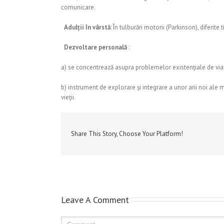
comunicare.

Adulții în vârstă
: În tulburări motorii (Parkinson), diferi

Dezvoltare personală
:
a) se concentrează asupra problemelor existențiale de viață (
b) instrument de explorare și integrare a unor arii noi ale 
vieții.
Share This Story, Choose Your Platform!
Leave A Comment