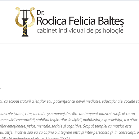
Contact:
0730 042 484 | rodicabaltes@gmail.com
.
al, cu scopul tratării clienților sau pacienților cu nevoi medicale, educaționale, sociale s
uzicale (sunet, ritm, melodie și armonie) de către un terapeut muzical calificat cu un
omovării comunicării, stabilirii legăturilor, învățării, mobilizării, expresivității, și a altor
lor emoționale, fizice, mentale, sociale și cognitive. Scopul terapiei cu muzică este
, astfel încât el sau ea, să obțină o integrare intra și inter-personală și în consecință, o
ent (World Federation of Music Therapy, 1996).