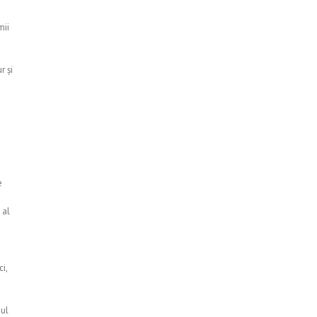
mii
r și
e
 al
i,
iul