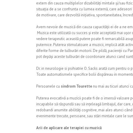
extern din cauza multiplelor dizabilități mintale și/sau fizic
situația de a se confrunta cu lumea externă, care adeseori 
de motivare, care dezvoltă inițiativa, spontaneitatea, încrede
Avem nevoie de muzică din cauza capacității ei de a ne emo
Muzica este utilizată cu succes și este acceptată mai ușor dec
vedere terapeutic această putere poate fi remarcabilă as
puternice. Puterea stimulatoare a muzicii, implică atât acti
diferite forme de tulburări motorii. De pildă, pacienții cu 
pot depăși aceste tulburări de coordonare atunci cand sunt
Dr. in neurologie si psihiatrie O. Sacks arată cum pentru o 
Toate automatismele specifice bolii dispăreau in momentu
Persoanele cu
sindrom Tourette
nu mai au ticuri atunci c
Puterea evocativă a muzicii poate fi de o imensă valoare p
incapabile să răspundă sau să ințeleagă limbajul, dar care, 
redobandi anumite abilități cognitive, mai ales atunci cân
evenimente trecute, persoane, sau stări mintale care le sunt
Arii de aplicare ale terapiei cu muzică