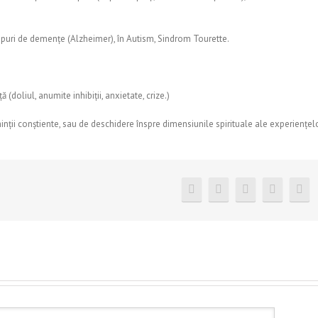
te tipuri de demențe (Alzheimer), în Autism, Sindrom Tourette.
doliul, anumite inhibiții, anxietate, crize.)
minții conștiente, sau de deschidere înspre dimensiunile spirituale ale experiențel