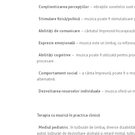

Conștientizarea percepțiilor
– vibrațiile sunetelor sunt 

Stimulare fizică/psihică
– muzica poate fi stimulatoare și

Abilități de comunicare
– cântatul împreună încurajează

Expresie emoțională
– muzica este un limbaj, cu inflexiu

Abilități cognitive
– muzica poate fi utilizată pentru pro
procesare .

Comportament social
– a cânta împreună, poate fi o m
alternativă.

Dezvoltarea resurselor individuale
– muzica oferă un m
Terapia cu muzică în practica clinică

Mediul pediatric
: în tulburări de limbaj, diverse dizabil
autist, tulburări de dezvoltare globală și retard mintal, tulb