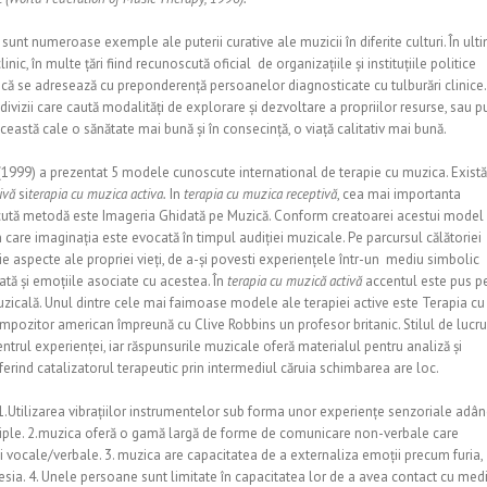
unt numeroase exemple ale puterii curative ale muzicii în diferite culturi. În ulti
ic, în multe țări fiind recunoscută oficial de organizațiile și instituțiile politice
ică se adresează cu preponderență persoanelor diagnosticate cu tulburări clinice.
ndivizii care caută modalități de explorare și dezvoltare a propriilor resurse, sau pu
astă cale o sănătate mai bună și în consecință, o viață calitativ mai bună.
1999) a prezentat 5 modele cunoscute international de terapie cu muzica. Există
tivă
si
terapia cu muzica activa.
In
terapia cu muzica receptivă
, cea mai importanta
scută metodă este Imageria Ghidată pe Muzică. Conform creatoarei acestui model
 care imaginația este evocată în timpul audiției muzicale. Pe parcursul călătoriei
ie aspecte ale propriei vieți, de a-și povesti experiențele într-un mediu simbolic
iată și emoțiile asociate cu acestea. În
terapia cu muzică activă
accentul este pus p
uzicală. Unul dintre cele mai faimoase modele ale terapiei active este Terapia cu
mpozitor american împreună cu Clive Robbins un profesor britanic. Stilul de lucru
ntrul experienței, iar răspunsurile muzicale oferă materialul pentru analiză și
oferind catalizatorul terapeutic prin intermediul căruia schimbarea are loc.
 1.Utilizarea vibrațiilor instrumentelor sub forma unor experiențe senzoriale adânc
ultiple. 2.muzica oferă o gamă largă de forme de comunicare non-verbale care
 vocale/verbale. 3. muzica are capacitatea de a externaliza emoții precum furia,
resia. 4. Unele persoane sunt limitate în capacitatea lor de a avea contact cu med