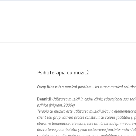
Psihoterapia cu muzică
Every Illness is a musical problem – Its cure a musical solution
Definiții:
Utilizarea muzicii in cadru clinic, educațional sau soci
psihice (Wigram, 2000e).
Terapia cu muzică este utilizarea muzicii și/sau a elementelor m
client sau grup, intr-un proces constituit cu scopul facilitării și pr
obiective terapeutice relevante, care urmăresc indeplinirea nevoi
dezvoltarea potențialului și/sau restaurarea funcțiilor individului
calitate mai bună a vieții, prin prevenție, reabilitare și tratam