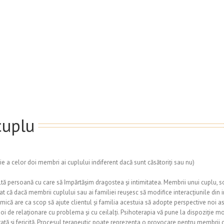
cuplu
e a celor doi membri ai cuplului indiferent dacă sunt căsătoriți sau nu)
altă persoană cu care să împărtășim dragostea și intimitatea. Membrii unui cuplu, so
 că dacă membrii cuplului sau ai familiei reușesc să modifice interacțiunile din i
ă are ca scop să ajute clientul și familia acestuia să adopte perspective noi asu
de relaționare cu problema și cu ceilalți. Psihoterapia vă pune la dispoziție mod
ată și fericită. Procesul terapeutic poate reprezenta o provocare pentru membrii c