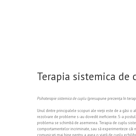
Terapia sistemica de 
Psihoterapie sistemica de cuplu
(presupune prezența în terapi
Unul dintre principalele scopuri ale vieții este de a găsi o 
rezolvare de probleme s-au dovedit ineficiente. S-a postulat
problema se schimbă de asemenea. Terapia de cuplu sistemic
comportamentelor incriminate, sau să experimenteze căi noi 
comunicați mai bine pentru a avea o viață de cuplu echilibr