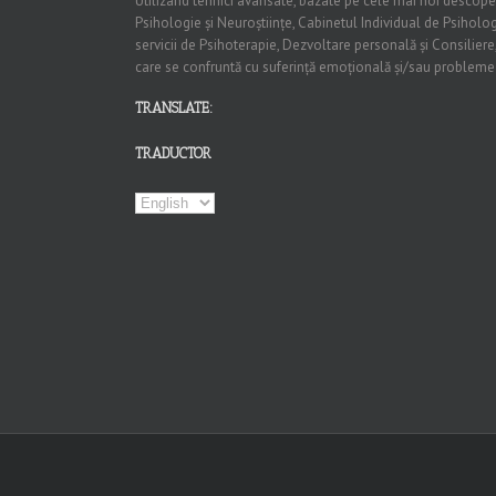
Utilizând tehnici avansate, bazate pe cele mai noi descoperiri
Psihologie și Neuroștiințe, Cabinetul Individual de Psiholog
servicii de Psihoterapie, Dezvoltare personală și Consiliere,
care se confruntă cu suferință emoțională și/sau probleme
TRANSLATE:
TRADUCTOR