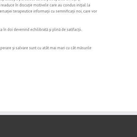
readuce în discuție motivele care au condus inițial la
sației terapeutice informații cu semnificații noi, care vor
 în doi devenind echilibrată și plină de satifacții.
uperare și salvare sunt cu atât mai mari cu cât măsurile