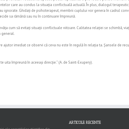
lor care au condus la situația conflictuală actuală. În plus, dialogul terapeutic 
au ignorate. Ghidați de psihoterapeut, membrii cuplului vor genera în cadrul conver
r decide sa rămână sau nu în continuare împreună.
ăța cum să evitați situații conflictuale viitoare. Calitatea relației se schimbă, viața
în general.
re ajutor imediat ce observi că ceva nu este în regulă în relația ta. Șansele de rec
te uita împreună în aceeași direcție.” (A. de Saint-Exupery).
ARTICOLE RECENTE