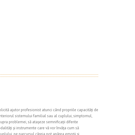
licită ajutor profesionist atunci când propriile capacități de
nteriorul sistemului familial sau al cuplului, simptomul,
pra problemei, să atașeze semnificații diferite
alități și instrumente care vă vor învăța cum să
uplului, pe parcursul căreia pot apărea emoții și