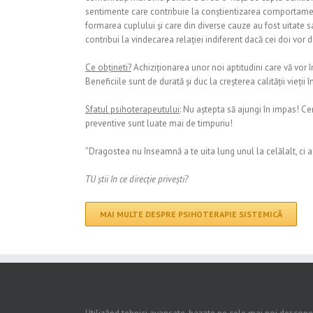
sentimente care contribuie la conștientizarea comportamente
formarea cuplului și care din diverse cauze au fost uitate s
contribui la vindecarea relației indiferent dacă cei doi vo
Ce obțineti?
Achiziționarea unor noi aptitudini care vă vor înv
Beneficiile sunt de durată și duc la creșterea calității vieții 
Sfatul psihoterapeutului
: Nu aștepta să ajungi în impas! Ce
preventive sunt luate mai de timpuriu!
”Dragostea nu înseamnă a te uita lung unul la celălalt, ci a 
TU știi în ce direcție privești?
MAI MULTE DESPRE PSIHOTERAPIE SISTEMICĂ