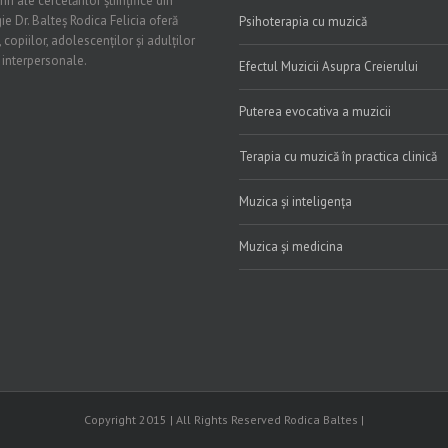
 ale cercetărilor științifice din
ie Dr. Balteș Rodica Felicia oferă
Psihoterapia cu muzică
 copiilor, adolescenților și adulților
 interpersonale.
Efectul Muzicii Asupra Creierului
Puterea evocativa a muzicii
Terapia cu muzică în practica clinică
Muzica și inteligența
Muzica și medicina
Copyright 2015 | All Rights Reserved Rodica Baltes |